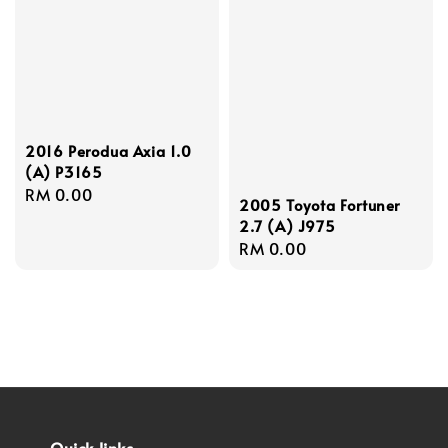
2016 Perodua Axia 1.0
(A) P3165
Regular
RM 0.00
2005 Toyota Fortuner
price
2.7 (A) J975
Regular
RM 0.00
price