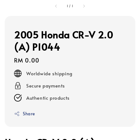
1
/
1
2005 Honda CR-V 2.0
(A) P1044
Regular
RM 0.00
price
Worldwide shipping
Secure payments
Authentic products
Share