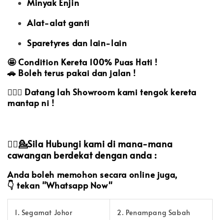
Minyak Enjin
Alat-alat ganti
Sparetyres dan lain-lain
🤩
Condition Kereta 100% Puas Hati !
🚗
Boleh terus pakai dan jalan !
🙋🏻‍♀️
Datang lah Showroom kami tengok kereta
mantap ni !
💁‍♀️💁Sila Hubungi kami di mana-mana
cawangan berdekat dengan anda :
Anda boleh memohon secara online juga,
👇
tekan "Whatsapp Now"
1. Segamat Johor
2. Penampang Sabah