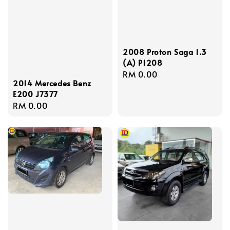
2008 Proton Saga 1.3
(A) P1208
Regular
RM 0.00
2014 Mercedes Benz
price
E200 J7377
Regular
RM 0.00
price