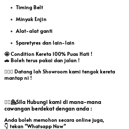
Timing Belt
Minyak Enjin
Alat-alat ganti
Sparetyres dan lain-lain
🤩
Condition Kereta 100% Puas Hati !
🚗
Boleh terus pakai dan jalan !
🙋🏻‍♀️
Datang lah Showroom kami tengok kereta
mantap ni !
💁‍♀️💁Sila Hubungi kami di mana-mana
cawangan berdekat dengan anda :
Anda boleh memohon secara online juga,
👇 tekan "Whatsapp Now"