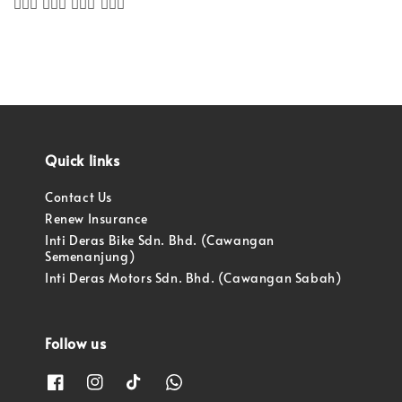
🙋🏻‍♀️
🙋🏻‍♀️
🙋🏻‍♀️
🙋🏻‍♀️
Quick links
Contact Us
Renew Insurance
Inti Deras Bike Sdn. Bhd. (Cawangan
Semenanjung)
Inti Deras Motors Sdn. Bhd. (Cawangan Sabah)
Follow us