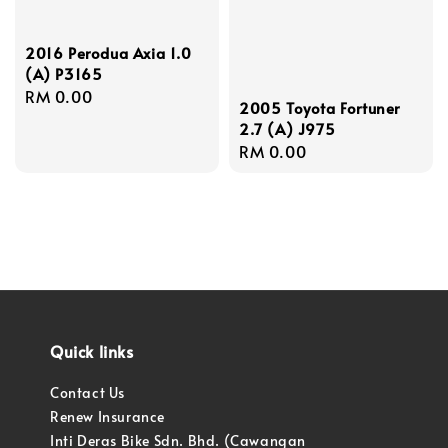
2016 Perodua Axia 1.0
(A) P3165
Regular
RM 0.00
2005 Toyota Fortuner
price
2.7 (A) J975
Regular
RM 0.00
price
Quick links
Contact Us
Renew Insurance
Inti Deras Bike Sdn. Bhd. (Cawangan