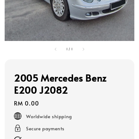
1
/
1
2005 Mercedes Benz
E200 J2082
Regular
RM 0.00
price
Worldwide shipping
Secure payments