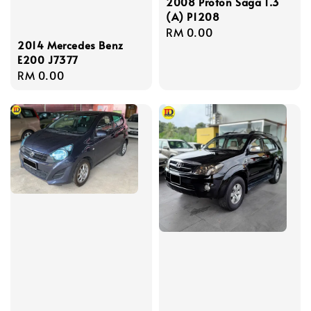
2008 Proton Saga 1.3
(A) P1208
Regular
RM 0.00
2014 Mercedes Benz
price
E200 J7377
Regular
RM 0.00
price