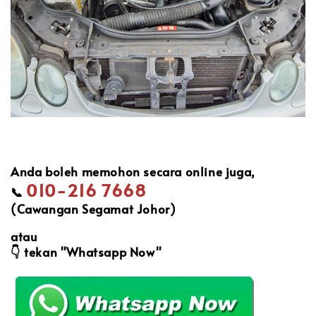
Anda boleh memohon secara online juga,
010-216 7668
📞
(Cawangan Segamat Johor)
atau
👇
tekan "Whatsapp Now"