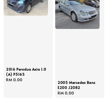
2016 Perodua Axia 1.0
(A) P3165
Regular
RM 0.00
2005 Mercedes Benz
price
E200 J2082
Regular
RM 0.00
price