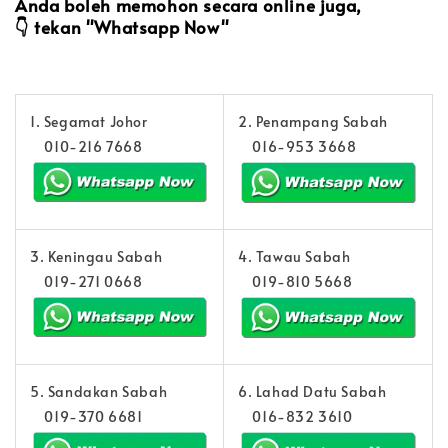
Anda boleh memohon secara online juga,
👇
tekan "Whatsapp Now"
1. Segamat Johor
2. Penampang Sabah
010-216 7668
016-953 3668
3. Keningau Sabah
4. Tawau Sabah
019-271 0668
019-810 5668
5. Sandakan Sabah
6. Lahad Datu Sabah
019-370 6681
016-832 3610